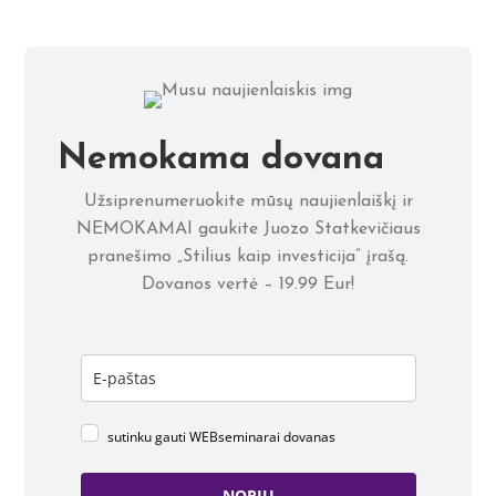
Nemokama dovana
Užsiprenumeruokite mūsų naujienlaiškį ir
NEMOKAMAI gaukite Juozo Statkevičiaus
pranešimo „Stilius kaip investicija” įrašą.
Dovanos vertė – 19.99 Eur!
sutinku gauti WEBseminarai dovanas
NORIU