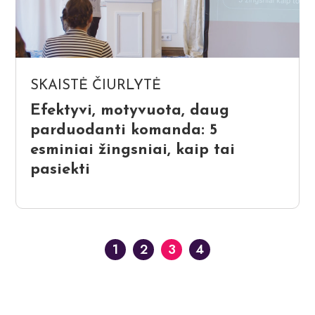
SKAISTĖ ČIURLYTĖ
Efektyvi, motyvuota, daug
parduodanti komanda: 5
esminiai žingsniai, kaip tai
pasiekti
1
2
3
4