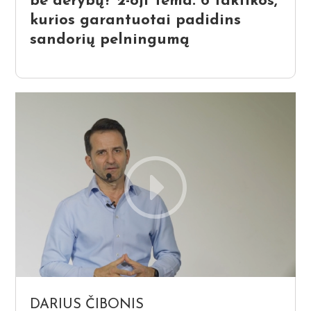
be derybų? 2-oji Tema. 6 taktikos,
kurios garantuotai padidins
sandorių pelningumą
DARIUS ČIBONIS