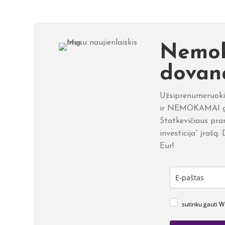
Nemo
dovan
Užsiprenumeruokit
ir NEMOKAMAI ga
Statkevičiaus pran
investicija” įrašą
Eur!
sutinku gauti 