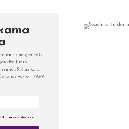
kama
a
e mūsų naujienlaiškį
ukite Juozo
ešimo „Stilius kaip
. Dovanos vertė – 19.99
WEBseminarai dovanas