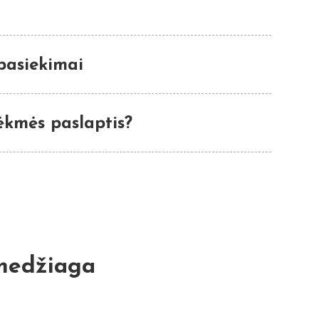
 pasiekimai
ėkmės paslaptis?
 medžiaga