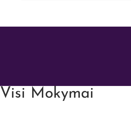
Visi Mokymai
Pardavimų video seminarai
Efektyvūs rinkodaros būdai
Telemarketingo subtilybės