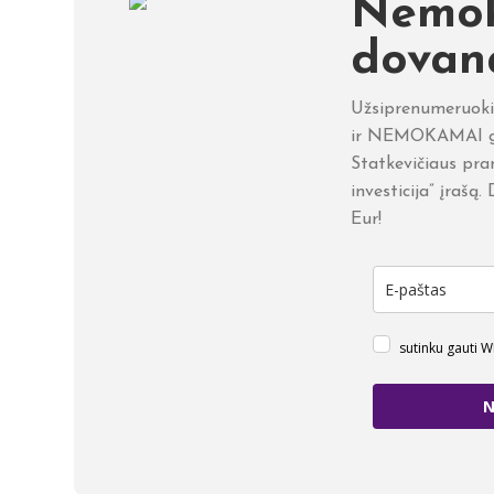
Nemo
dovan
Užsiprenumeruokit
ir NEMOKAMAI ga
Statkevičiaus pran
investicija” įrašą
Eur!
sutinku gauti 
N