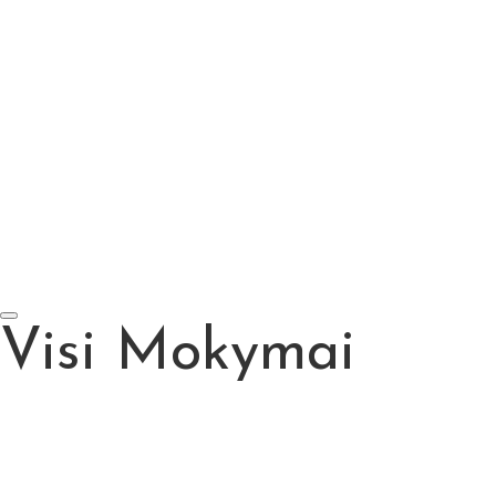
Motyvacijos galia pardavimuose
Pati svarbiausia verslo paslaptis
Pardavimų video seminarai
Efektyvūs rinkodaros būdai
Telemarketingo subtilybės
Motyvacijos galia pardavimuose
Pati svarbiausia verslo paslaptis
Visi Mokymai
Pardavimų video seminarai
Efektyvūs rinkodaros būdai
Telemarketingo subtilybės