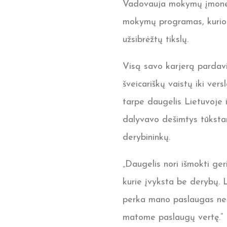
Vadovauja mokymų įmonei, 
mokymų programas, kurios
užsibrėžtų tikslų.
Visą savo karjerą pardavi
šveicariškų vaistų iki ver
tarpe daugelis Lietuvoje
dalyvavo dešimtys tūkstanč
derybininkų.
„Daugelis nori išmokti ger
kurie įvyksta be derybų. La
perka mano paslaugas nes
matome paslaugų vertę.”