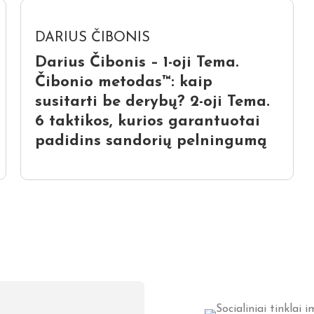
DARIUS ČIBONIS
Darius Čibonis – 1-oji Tema.
Čibonio metodas™: kaip
susitarti be derybų? 2-oji Tema.
6 taktikos, kurios garantuotai
padidins sandorių pelningumą