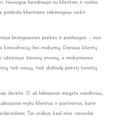
tiesiogiai bendrauja su klientais ir ruošia
 padeda klientams sėkmingiau siekti
nėja brangiausias prekes ir paslaugas – nuo
slo konsultacijų bei mokymų. Dariaus klientų
 ir užsienyje žinomų įmonių, o mokymuose
ių tiek naujų, tiek didžiulę patirtį turinčių
iau derėtis. O aš labiausiai mėgstu sandorius,
biausiai myliu klientus ir partnerius, kurie
iderėdami. Tai reiškia, kad mes vienodai