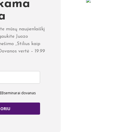
kama
a
e mūsų naujienlaiškį
ukite Juozo
ešimo „Stilius kaip
. Dovanos vertė – 19.99
WEBseminarai dovanas
ORIU