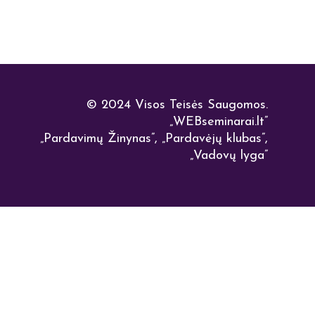
© 2024 Visos Teisės Saugomos.
„
WEBseminarai.lt”
„Pardavimų Žinynas”, „Pardavėjų klubas”,
„Vadovų lyga”