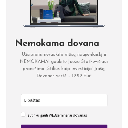
Nemokama dovana
Užsiprenumeruokite mūsų naujienlaiškį ir
NEMOKAMAI gaukite Juozo Statkevičiaus
pranešimo „Stilius kaip investicija” įrašą.
Dovanos vertė – 19.99 Eur!
sutinku gauti WEBseminarai dovanas