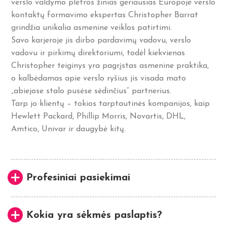
verslo valdymo plėtros žinias geriausias Europoje verslo
kontaktų formavimo ekspertas Christopher Barrat
grindžia unikalia asmenine veiklos patirtimi.
Savo karjeroje jis dirbo pardavimų vadovu, verslo
vadovu ir pirkimų direktoriumi, todėl kiekvienas
Christopher teiginys yra pagrįstas asmenine praktika,
o kalbėdamas apie verslo ryšius jis visada mato
„abiejose stalo pusėse sėdinčius“ partnerius.
Tarp jo klientų – tokios tarptautinės kompanijos, kaip
Hewlett Packard, Phillip Morris, Novartis, DHL,
Amtico, Univar ir daugybė kitų.
Profesiniai pasiekimai
Kokia yra sėkmės paslaptis?