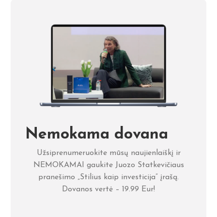
Nemokama dovana
Užsiprenumeruokite mūsų naujienlaiškį ir
NEMOKAMAI gaukite Juozo Statkevičiaus
pranešimo „Stilius kaip investicija” įrašą.
Dovanos vertė – 19.99 Eur!