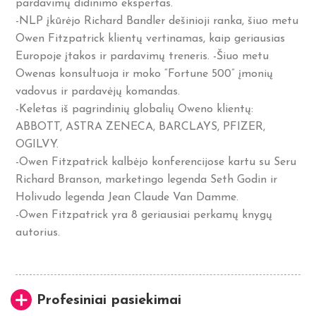
pardavimų didinimo ekspertas.
-NLP įkūrėjo Richard Bandler dešinioji ranka, šiuo metu
Owen Fitzpatrick klientų vertinamas, kaip geriausias
Europoje įtakos ir pardavimų treneris. -Šiuo metu
Owenas konsultuoja ir moko “Fortune 500” įmonių
vadovus ir pardavėjų komandas.
-Keletas iš pagrindinių globalių Oweno klientų:
ABBOTT, ASTRA ZENECA, BARCLAYS, PFIZER,
OGILVY.
-Owen Fitzpatrick kalbėjo konferencijose kartu su Seru
Richard Branson, marketingo legenda Seth Godin ir
Holivudo legenda Jean Claude Van Damme.
-Owen Fitzpatrick yra 8 geriausiai perkamų knygų
autorius.
Profesiniai pasiekimai