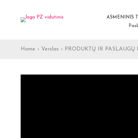
ASMENINIS 
Pas
Home
›
Verslas
›
PRODUKTŲ IR PASLAUGŲ