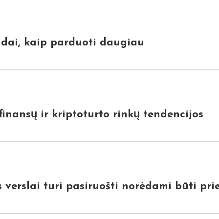
būdai, kaip parduoti daugiau
nansų ir kriptoturto rinkų tendencijos
verslai turi pasiruošti norėdami būti pri