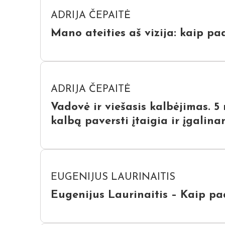
ADRIJA ČEPAITĖ
Mano ateities aš vizija: kaip pad
ADRIJA ČEPAITĖ
Vadovė ir viešasis kalbėjimas. 5
kalbą paversti įtaigia ir įgalin
EUGENIJUS LAURINAITIS
Eugenijus Laurinaitis – Kaip pad