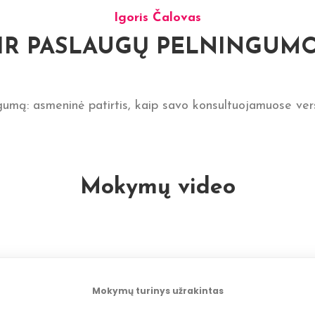
Igoris Čalovas
IR PASLAUGŲ PELNINGUMO
gumą: asmeninė patirtis, kaip savo konsultuojamuose ve
Mokymų video
Mokymų turinys užrakintas