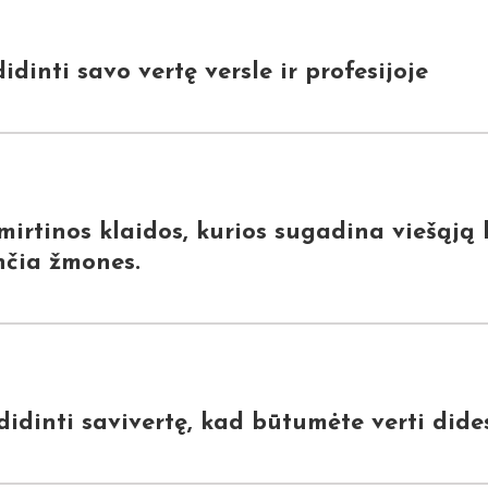
idinti savo vertę versle ir profesijoje
 mirtinos klaidos, kurios sugadina viešąją 
ančia žmones.
idinti savivertę, kad būtumėte verti dides