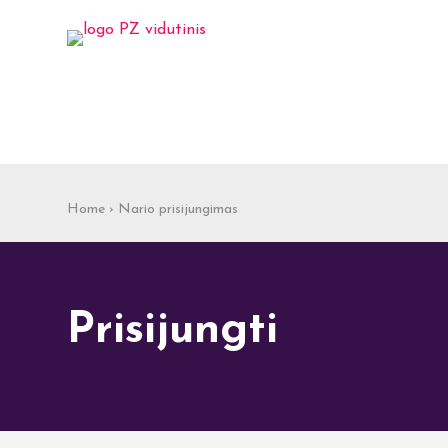
Home
›
Nario prisijungimas
Prisijungti