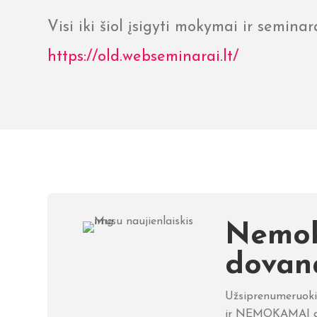
Visi iki šiol įsigyti mokymai ir semin
https://old.webseminarai.lt/
Nemo
dovan
Užsiprenumeruokit
ir NEMOKAMAI ga