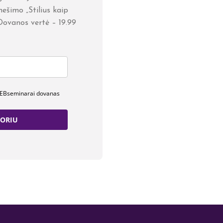
ešimo „Stilius kaip
. Dovanos vertė – 19.99
WEBseminarai dovanas
ORIU