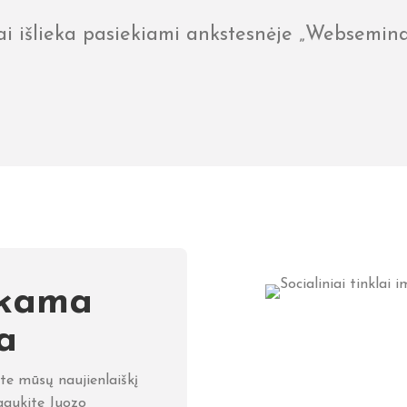
arai išlieka pasiekiami ankstesnėje „Websemin
kama
a
e mūsų naujienlaiškį
ukite Juozo