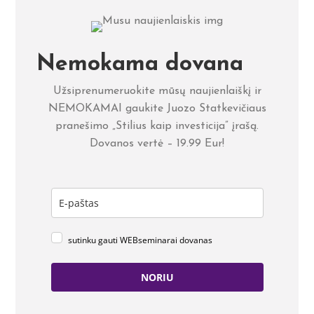
Nemokama dovana
Užsiprenumeruokite mūsų naujienlaiškį ir
NEMOKAMAI gaukite Juozo Statkevičiaus
pranešimo „Stilius kaip investicija” įrašą.
Dovanos vertė – 19.99 Eur!
sutinku gauti WEBseminarai dovanas
NORIU