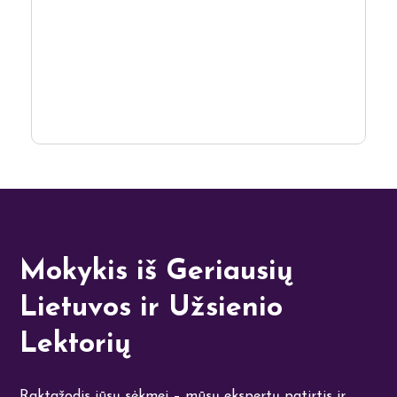
Mokykis iš Geriausių
Lietuvos ir Užsienio
Lektorių
Raktažodis jūsų sėkmei – mūsų ekspertų patirtis ir