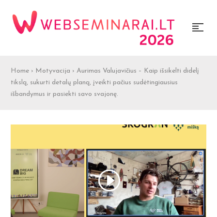
Home
›
Motyvacija
›
Aurimas Valujavičius – Kaip išsikelti didelį
tikslą, sukurti detalų planą, įveikti pačius sudėtingiausius
išbandymus ir pasiekti savo svajonę.