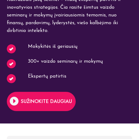
inovatyvios strategijos. Čia rasite šimtus vaizdo
seminarų ir mokymų įvairiausiomis temomis, nuo
finansų, pardavimų, lyderystės, viešo kalbėjimo iki
dirbtinio intelekto.
Mokykitės iš geriausių
300+ vaizdo seminarų ir mokymų
Ekspertų patirtis
SUŽINOKITE DAUGIAU