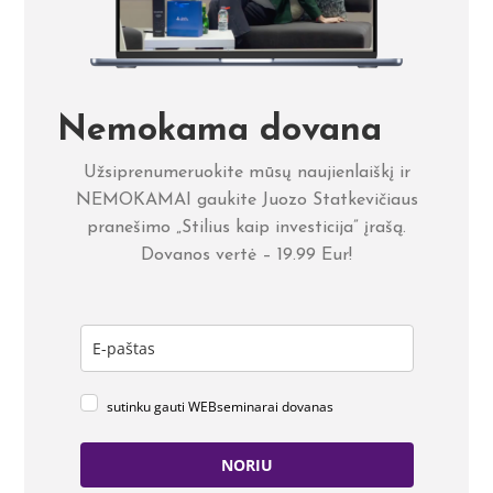
Nemokama dovana
Užsiprenumeruokite mūsų naujienlaiškį ir
NEMOKAMAI gaukite Juozo Statkevičiaus
pranešimo „Stilius kaip investicija” įrašą.
Dovanos vertė – 19.99 Eur!
sutinku gauti WEBseminarai dovanas
NORIU