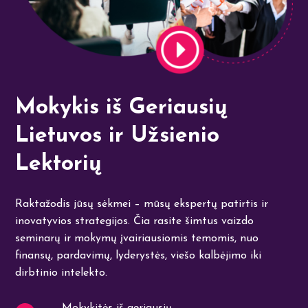
Mokykis iš Geriausių
Lietuvos ir Užsienio
Lektorių
Raktažodis jūsų sėkmei – mūsų ekspertų patirtis ir
inovatyvios strategijos. Čia rasite šimtus vaizdo
seminarų ir mokymų įvairiausiomis temomis, nuo
finansų, pardavimų, lyderystės, viešo kalbėjimo iki
dirbtinio intelekto.