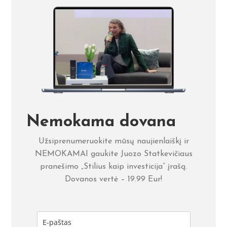
Nemokama dovana
Užsiprenumeruokite mūsų naujienlaiškį ir
NEMOKAMAI gaukite Juozo Statkevičiaus
pranešimo „Stilius kaip investicija” įrašą.
Dovanos vertė – 19.99 Eur!