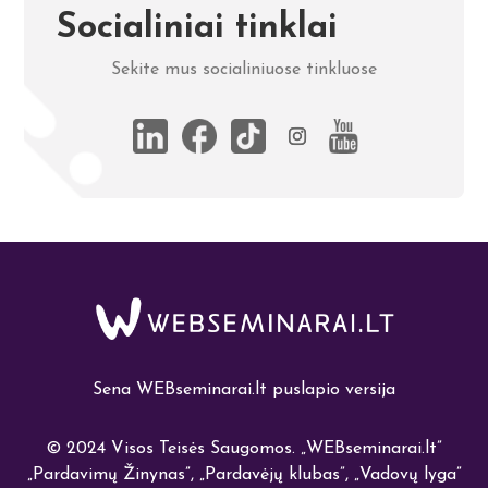
Socialiniai tinklai
Sekite mus socialiniuose tinkluose
Sena WEBseminarai.lt puslapio versija
© 2024 Visos Teisės Saugomos.
„
WEBseminarai.lt”
„Pardavimų Žinynas”, „Pardavėjų klubas”, „Vadovų lyga”