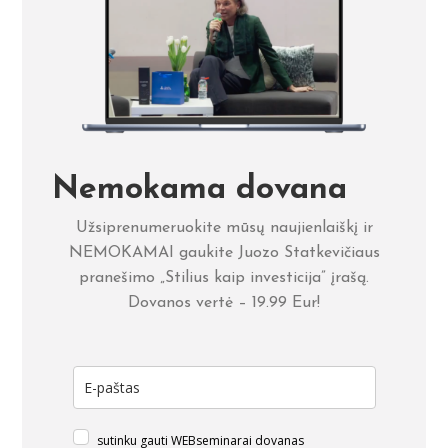
Nemokama dovana
Užsiprenumeruokite mūsų naujienlaiškį ir
NEMOKAMAI gaukite Juozo Statkevičiaus
pranešimo „Stilius kaip investicija” įrašą.
Dovanos vertė – 19.99 Eur!
sutinku gauti WEBseminarai dovanas