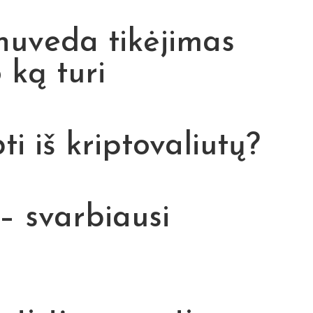
 nuveda tikėjimas
 ką turi
i iš kriptovaliutų?
 – svarbiausi