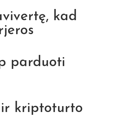
avivertę, kad
rjeros
ip parduoti
r kriptoturto