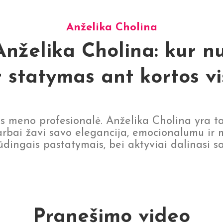
Anželika Cholina
Anželika Cholina: kur n
r statymas ant kortos vi
os meno profesionalė. Anželika Cholina yra ta
 darbai žavi savo elegancija, emocionalumu ir
spūdingais pastatymais, bei aktyviai dalinasi 
Pranešimo video