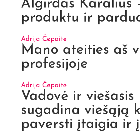
Algirdas Karalius –
produktu ir parduo
Adrija Čepaitė
Mano ateities aš vi
profesijoje
Adrija Čepaitė
Vadovė ir viešasis 
sugadina viešąją k
paversti įtaigia ir