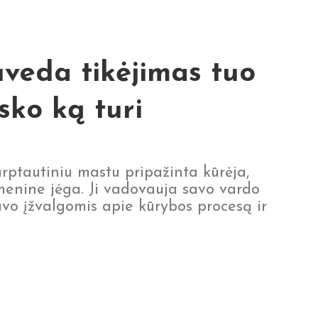
uveda tikėjimas tuo
sko ką turi
rptautiniu mastu pripažinta kūrėja,
 menine jėga. Ji vadovauja savo vardo
savo įžvalgomis apie kūrybos procesą ir