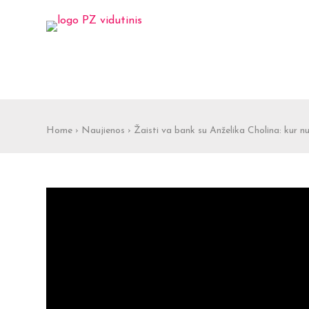
Home
›
Naujienos
›
Žaisti va bank su Anželika Cholina: kur nu