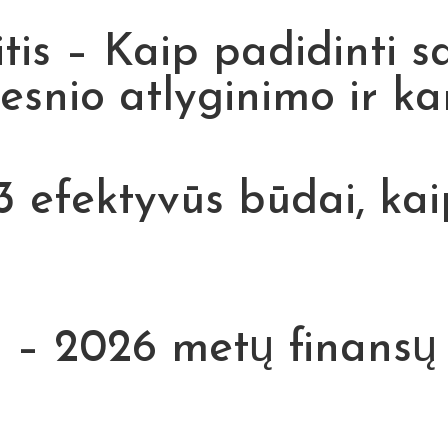
tis – Kaip padidinti s
esnio atlyginimo ir ka
 3 efektyvūs būdai, ka
 2026 metų finansų i