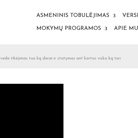
ASMENINIS TOBULĖJIMAS
VERS
MOKYMŲ PROGRAMOS
APIE MU
veda tikėjimas tuo ką darai ir statymas ant kortos visko ką turi