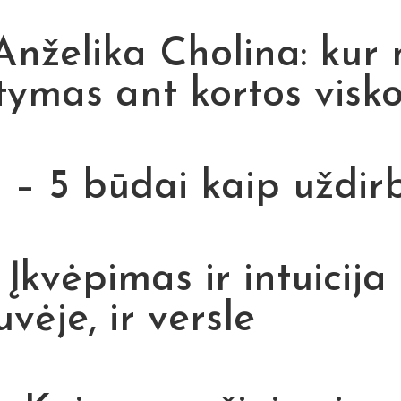
Anželika Cholina: kur
tymas ant kortos visko
 5 būdai kaip uždirbt
Įkvėpimas ir intuicija
uvėje, ir versle