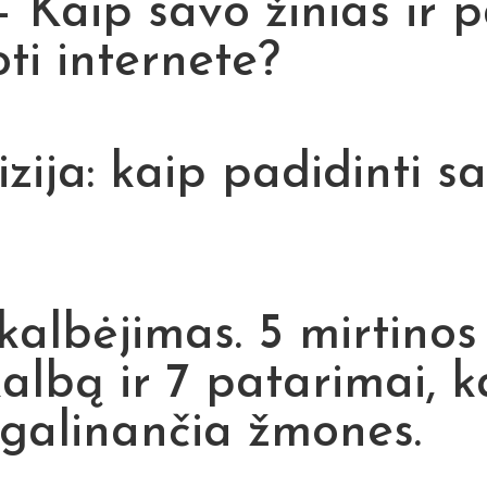
 Kaip savo žinias ir pa
ti internete?
zija: kaip padidinti sa
kalbėjimas. 5 mirtinos 
albą ir 7 patarimai, 
 įgalinančia žmones.