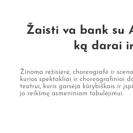
Žaisti va bank su 
ką darai i
Žinoma režisierė, choreografė ir scen
kurios spektakliai ir choreografiniai
teatrui, kuris garsėja kūrybiškais ir į
jo reikšmę asmeniniam tobulėjimui.