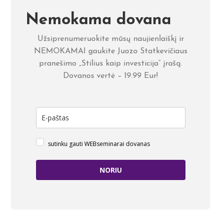
Nemokama dovana
Užsiprenumeruokite mūsų naujienlaiškį ir
NEMOKAMAI gaukite Juozo Statkevičiaus
pranešimo „Stilius kaip investicija” įrašą.
Dovanos vertė – 19.99 Eur!
sutinku gauti WEBseminarai dovanas
NORIU