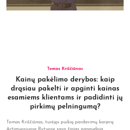
Tomas Kriščiūnas
Kainų pakėlimo derybos: kaip
drąsiau pakelti ir apginti kainas
esamiems klientams ir padidinti jų
pirkimų pelningumą?
Tomas Kriščiūnas, turėjęs puikią pardavimų karjerą
Artimuosiuose Rytuose savo žinias panaudoja