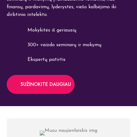
finansų, pardavimų, lyderystės, viešo kalbėjimo iki
dirbtinio intelekto.
Mokykitės iš geriausių
300+ vaizdo seminarų ir mokymų
Ekspertų patirtis
SUŽINOKITE DAUGIAU