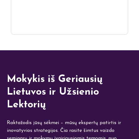
Mokykis iš Geriausių
Lietuvos ir Užsienio
Lektorių
Raktažodis jūsų sėkmei – mūsų ekspertų patirtis ir
inovatyvios strategijos. Čia rasite šimtus vaizdo
seminarų ir mokymų įvairiausiomis temomis, nuo