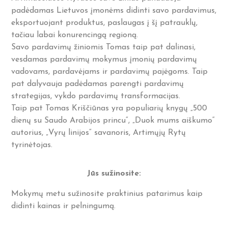
padėdamas Lietuvos įmonėms didinti savo pardavimus,
eksportuojant produktus, paslaugas į šį patrauklų,
tačiau labai konurencingą regioną.
Savo pardavimų žiniomis Tomas taip pat dalinasi,
vesdamas pardavimų mokymus įmonių pardavimų
vadovams, pardavėjams ir pardavimų pajėgoms. Taip
pat dalyvauja padėdamas parengti pardavimų
strategijas, vykdo pardavimų transformacijas.
Taip pat Tomas Kriščiūnas yra populiarių knygų „500
dienų su Saudo Arabijos princu“, „Duok mums aiškumo“
autorius, „Vyrų linijos“ savanoris, Artimųjų Rytų
tyrinėtojas.
Jūs sužinosite:
Mokymų metu sužinosite praktinius patarimus kaip
didinti kainas ir pelningumą.