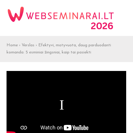
Home
›
Verslas
›
Efektyvi, motyvuota, daug parduodanti
komanda: 5 esminiai žingsniai, kaip tai pasiekti