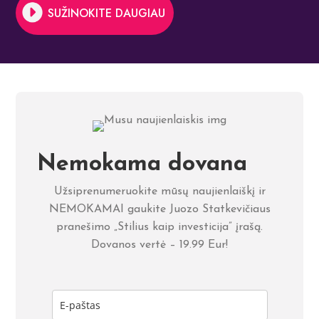
SUŽINOKITE DAUGIAU
Nemokama dovana
Užsiprenumeruokite mūsų naujienlaiškį ir
NEMOKAMAI gaukite Juozo Statkevičiaus
pranešimo „Stilius kaip investicija” įrašą.
Dovanos vertė – 19.99 Eur!