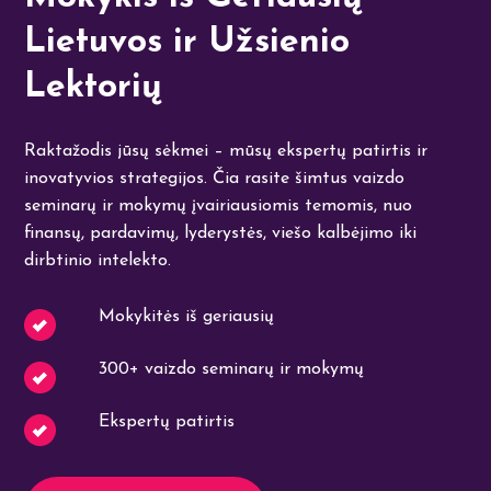
Lietuvos ir Užsienio
Lektorių
Raktažodis jūsų sėkmei – mūsų ekspertų patirtis ir
inovatyvios strategijos. Čia rasite šimtus vaizdo
seminarų ir mokymų įvairiausiomis temomis, nuo
finansų, pardavimų, lyderystės, viešo kalbėjimo iki
dirbtinio intelekto.
Mokykitės iš geriausių
300+ vaizdo seminarų ir mokymų
Ekspertų patirtis