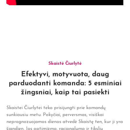
Skaistė Čiurlytė
Efektyvi, motyvuota, daug
parduodanti komanda: 5 esminiai
žingsniai, kaip tai pasiekti
Skaistei Čiurlytei teko prisijungti prie komandų
sunkiausiu metu. Pokyčiai, perversmas, visiškai
neprognozuojamos dienos atvedė Skaistę ten, kur ji yra
šiandien. Jos optimizmo, racionalumo ir tikslių