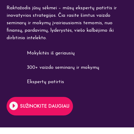
Raktažodis jūsų sėkmei – mūsų ekspertų patirtis ir
inovatyvios strategijos. Čia rasite šimtus vaizdo
seminarų ir mokymų įvairiausiomis temomis, nuo
finansų, pardavimų, lyderystės, viešo kalbėjimo iki
dirbtinio intelekto.
Mokykitės iš geriausių
300+ vaizdo seminarų ir mokymų
Ekspertų patirtis
SUŽINOKITE DAUGIAU