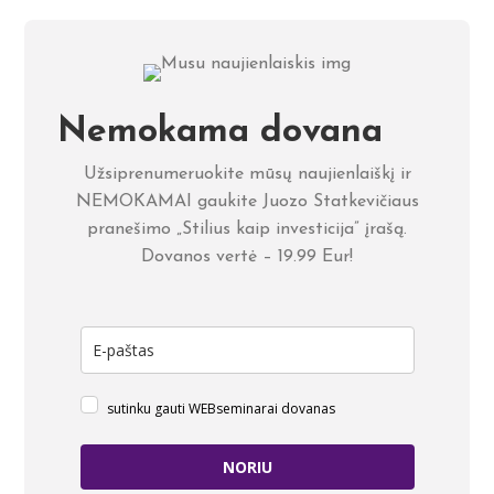
Nemokama dovana
Užsiprenumeruokite mūsų naujienlaiškį ir
NEMOKAMAI gaukite Juozo Statkevičiaus
pranešimo „Stilius kaip investicija” įrašą.
Dovanos vertė – 19.99 Eur!
sutinku gauti WEBseminarai dovanas
NORIU