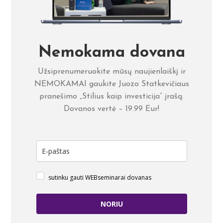
Nemokama dovana
Užsiprenumeruokite mūsų naujienlaiškį ir
NEMOKAMAI gaukite Juozo Statkevičiaus
pranešimo „Stilius kaip investicija” įrašą.
Dovanos vertė – 19.99 Eur!
sutinku gauti WEBseminarai dovanas
NORIU