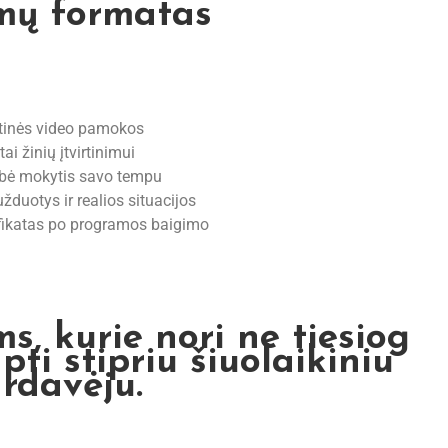
ų formatas
ktinės video pamokos
stai žinių įtvirtinimui
ybė mokytis savo tempu
užduotys ir realios situacijos
ifikatas po programos baigimo
s, kurie nori ne tiesiog
pti stipriu šiuolaikiniu
rdavėju.