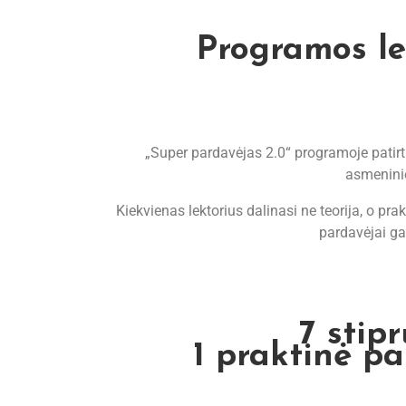
Programos lek
„Super pardavėjas 2.0“ programoje patirt
asmenini
Kiekvienas lektorius dalinasi ne teorija, o pra
pardavėjai gal
7 stipr
1 praktinė p