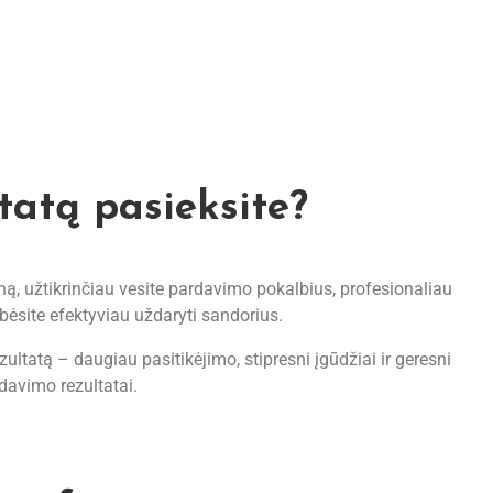
tatą pasieksite?
ą, užtikrinčiau vesite pardavimo pokalbius, profesionaliau
ebėsite efektyviau uždaryti sandorius.
zultatą – daugiau pasitikėjimo, stipresni įgūdžiai ir geresni
davimo rezultatai.