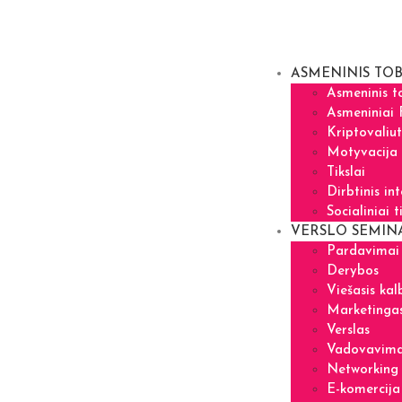
ASMENINIS TOB
Asmeninis t
Asmeniniai 
Kriptovaliu
Motyvacija
Tikslai
Dirbtinis in
Socialiniai t
VERSLO SEMIN
Pardavimai
Derybos
Viešasis kal
Marketinga
Verslas
Vadovavim
Networking 
E-komercija