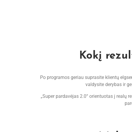
Kokį rezul
Po programos geriau suprasite klientų elgsen
valdysite derybas ir g
„Super pardavėjas 2.0“ orientuotas į realų re
par