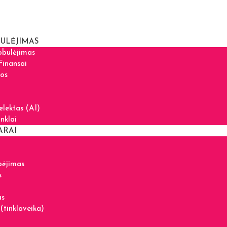
ULĖJIMAS
obulėjimas
Finansai
tos
telektas (AI)
inklai
ARAI
bėjimas
s
as
(tinklaveika)