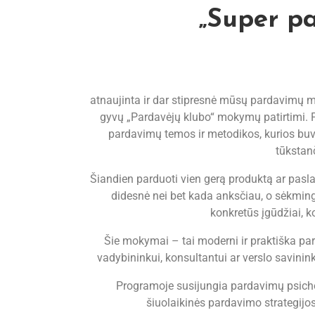
„Super p
atnaujinta ir dar stipresnė mūsų pardavimų 
gyvų „Pardavėjų klubo“ mokymų patirtimi. P
pardavimų temos ir metodikos, kurios buv
tūkstan
Šiandien parduoti vien gerą produktą ar pasla
didesnė nei bet kada anksčiau, o sėkmingu
konkretūs įgūdžiai, k
Šie mokymai – tai moderni ir praktiška p
vadybininkui, konsultantui ar verslo savininku
Programoje susijungia pardavimų psicholo
šiuolaikinės pardavimo strategijo