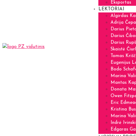
Eksportas
LEKTORIAI
Algirdas Ka
Adrija Čepa
Darius Pieta
Darius Čibo
Darius Rupš
Skaistė Čiur
Tomas Krišč
Eugenijus La
Bodo Schaf
Marina Vali
Mantas Kap
Donata Mas
Owen Fitzpa
Eric Edmea
Kristina Bus
Marina Vali
Indrė Ivinsk
Edgaras Ga