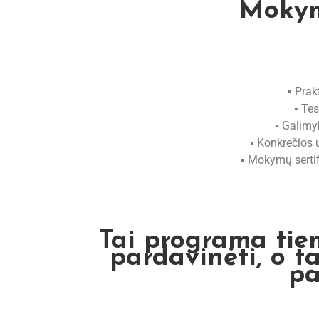
Mokym
▪️ Pra
▪️ Te
▪️ Galim
▪️ Konkrečios 
▪️ Mokymų sert
Tai programa tiem
pardavinėti, o ta
pa