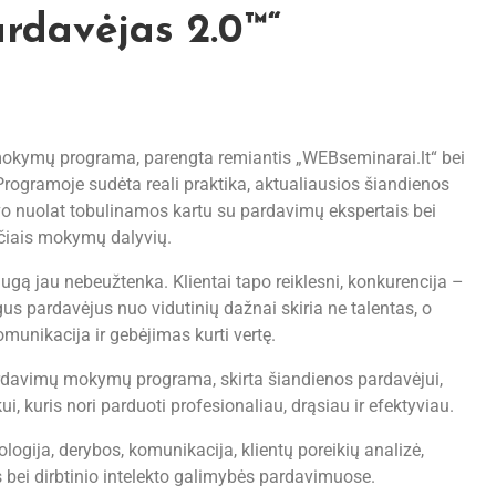
ardavėjas 2.0™“
mokymų programa, parengta remiantis „WEBseminarai.lt“ bei
rogramoje sudėta reali praktika, aktualiausios šiandienos
o nuolat tobulinamos kartu su pardavimų ekspertais bei
čiais mokymų dalyvių.
ugą jau nebeužtenka. Klientai tapo reiklesni, konkurencija –
s pardavėjus nuo vidutinių dažnai skiria ne talentas, o
omunikacija ir gebėjimas kurti vertę.
ardavimų mokymų programa, skirta šiandienos pardavėjui,
i, kuris nori parduoti profesionaliau, drąsiau ir efektyviau.
gija, derybos, komunikacija, klientų poreikių analizė,
s bei dirbtinio intelekto galimybės pardavimuose.