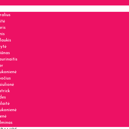
ralius
itė
ris
nis
laukis
lytė
iūnas
urinaitis
er
ukonienė
očius
iulionė
trick
des
ilaitė
ukonienė
ienė
lminas