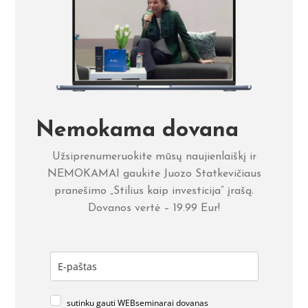
Nemokama dovana
Užsiprenumeruokite mūsų naujienlaiškį ir
NEMOKAMAI gaukite Juozo Statkevičiaus
pranešimo „Stilius kaip investicija” įrašą.
Dovanos vertė – 19.99 Eur!
sutinku gauti WEBseminarai dovanas