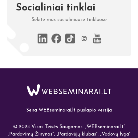
Socialiniai tinklai
Sekite mus socialiniuose tinkluose
Sena WEBseminarai.lt puslapio versija
© 2024 Visos Teisės Saugomos.
„
WEBseminarai.lt”
„Pardavimų Žinynas”, „Pardavėjų klubas”, „Vadovų lyga”