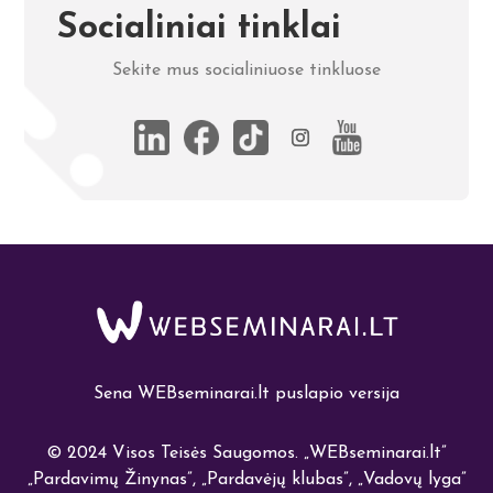
Socialiniai tinklai
Sekite mus socialiniuose tinkluose
Sena WEBseminarai.lt puslapio versija
© 2024 Visos Teisės Saugomos.
„
WEBseminarai.lt”
„Pardavimų Žinynas”, „Pardavėjų klubas”, „Vadovų lyga”