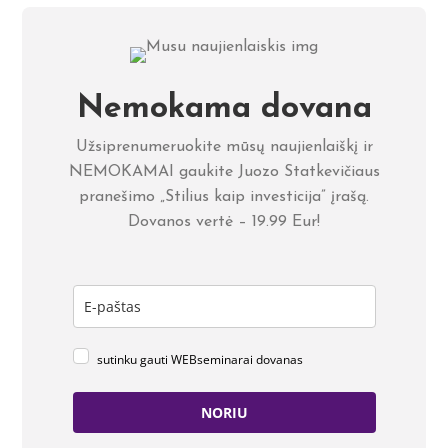
Nemokama dovana
Užsiprenumeruokite mūsų naujienlaiškį ir
NEMOKAMAI gaukite Juozo Statkevičiaus
pranešimo „Stilius kaip investicija” įrašą.
Dovanos vertė – 19.99 Eur!
sutinku gauti WEBseminarai dovanas
NORIU