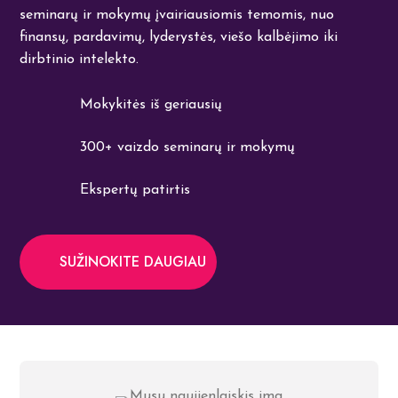
seminarų ir mokymų įvairiausiomis temomis, nuo
finansų, pardavimų, lyderystės, viešo kalbėjimo iki
dirbtinio intelekto.
Mokykitės iš geriausių
300+ vaizdo seminarų ir mokymų
Ekspertų patirtis
SUŽINOKITE DAUGIAU