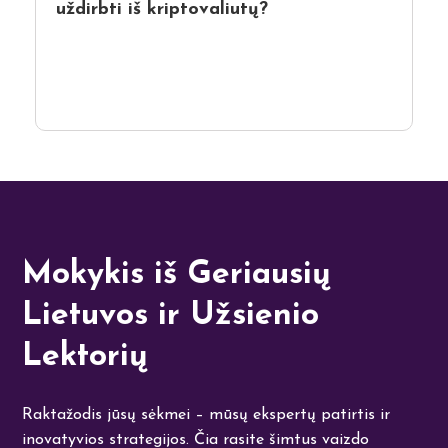
uždirbti iš kriptovaliutų?
Mokykis iš Geriausių
Lietuvos ir Užsienio
Lektorių
Raktažodis jūsų sėkmei – mūsų ekspertų patirtis ir
inovatyvios strategijos. Čia rasite šimtus vaizdo