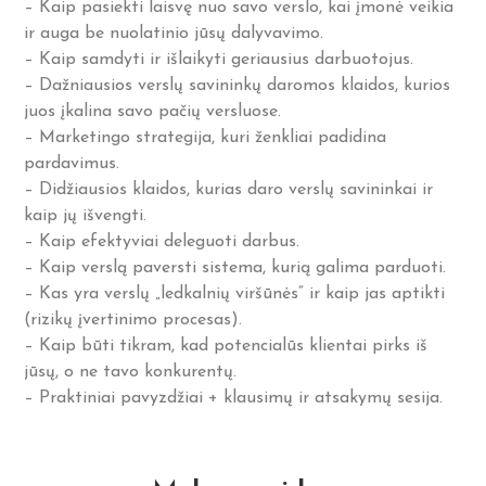
– Kaip pasiekti laisvę nuo savo verslo, kai įmonė veikia
ir auga be nuolatinio jūsų dalyvavimo.
– Kaip samdyti ir išlaikyti geriausius darbuotojus.
– Dažniausios verslų savininkų daromos klaidos, kurios
juos įkalina savo pačių versluose.
– Marketingo strategija, kuri ženkliai padidina
pardavimus.
– Didžiausios klaidos, kurias daro verslų savininkai ir
kaip jų išvengti.
– Kaip efektyviai deleguoti darbus.
– Kaip verslą paversti sistema, kurią galima parduoti.
– Kas yra verslų „ledkalnių viršūnės“ ir kaip jas aptikti
(rizikų įvertinimo procesas).
– Kaip būti tikram, kad potencialūs klientai pirks iš
jūsų, o ne tavo konkurentų.
– Praktiniai pavyzdžiai + klausimų ir atsakymų sesija.