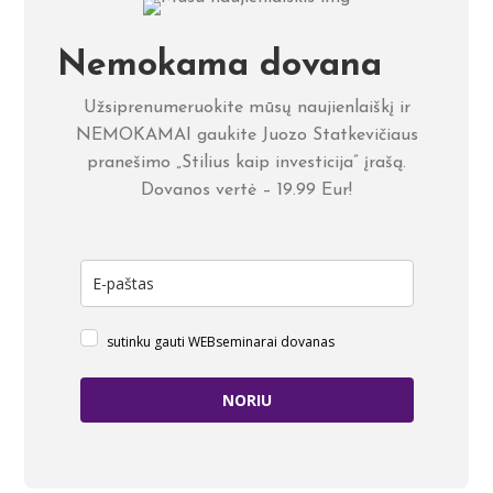
Nemokama dovana
Užsiprenumeruokite mūsų naujienlaiškį ir
NEMOKAMAI gaukite Juozo Statkevičiaus
pranešimo „Stilius kaip investicija” įrašą.
Dovanos vertė – 19.99 Eur!
sutinku gauti WEBseminarai dovanas
NORIU